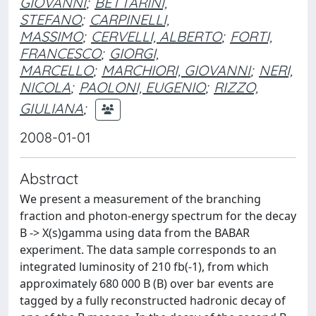
GIOVANNI
;
BETTARINI,
STEFANO
;
CARPINELLI,
MASSIMO
;
CERVELLI, ALBERTO
;
FORTI,
FRANCESCO
;
GIORGI,
MARCELLO
;
MARCHIORI, GIOVANNI
;
NERI,
NICOLA
;
PAOLONI, EUGENIO
;
RIZZO,
GIULIANA
;
2008-01-01
Abstract
We present a measurement of the branching
fraction and photon-energy spectrum for the decay
B -> X(s)gamma using data from the BABAR
experiment. The data sample corresponds to an
integrated luminosity of 210 fb(-1), from which
approximately 680 000 B (B) over bar events are
tagged by a fully reconstructed hadronic decay of