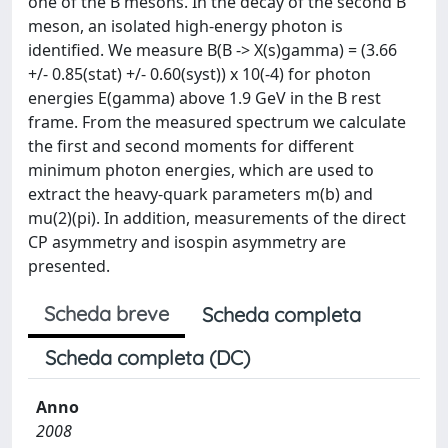
one of the B mesons. In the decay of the second B
meson, an isolated high-energy photon is
identified. We measure B(B -> X(s)gamma) = (3.66
+/- 0.85(stat) +/- 0.60(syst)) x 10(-4) for photon
energies E(gamma) above 1.9 GeV in the B rest
frame. From the measured spectrum we calculate
the first and second moments for different
minimum photon energies, which are used to
extract the heavy-quark parameters m(b) and
mu(2)(pi). In addition, measurements of the direct
CP asymmetry and isospin asymmetry are
presented.
Scheda breve
Scheda completa
Scheda completa (DC)
Anno
2008