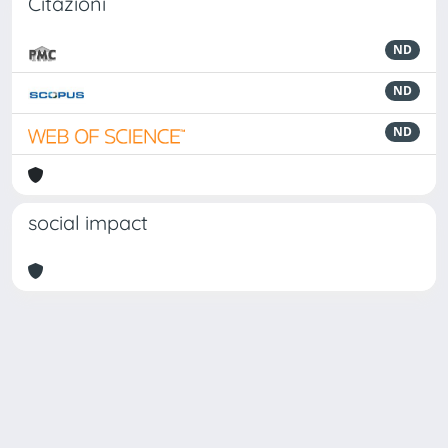
Citazioni
ND
ND
ND
social impact
Powered by
IRIS
-
about IRIS
-