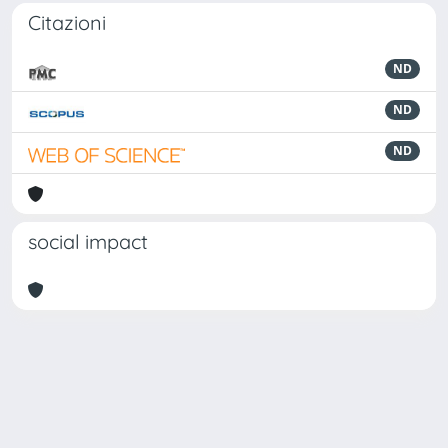
Citazioni
ND
ND
ND
social impact