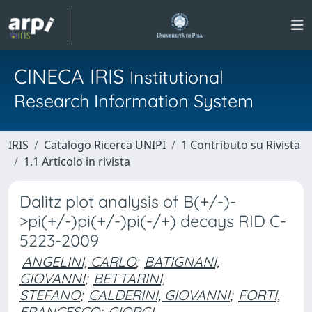
CINECA IRIS
Institutional
Research Information System
IRIS
Catalogo Ricerca UNIPI
1 Contributo su Rivista
1.1 Articolo in rivista
Dalitz plot analysis of B(+/-)-
>pi(+/-)pi(+/-)pi(-/+) decays RID C-
5223-2009
ANGELINI, CARLO
;
BATIGNANI,
GIOVANNI
;
BETTARINI,
STEFANO
;
CALDERINI, GIOVANNI
;
FORTI,
FRANCESCO
;
GIORGI,