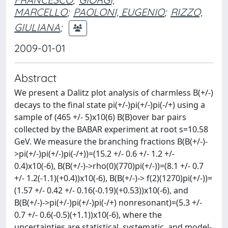
MARCELLO
;
PAOLONI, EUGENIO
;
RIZZO,
GIULIANA
;
2009-01-01
Abstract
We present a Dalitz plot analysis of charmless B(+/-)
decays to the final state pi(+/-)pi(+/-)pi(-/+) using a
sample of (465 +/- 5)x10(6) B(B)over bar pairs
collected by the BABAR experiment at root s=10.58
GeV. We measure the branching fractions B(B(+/-)-
>pi(+/-)pi(+/-)pi(-/+))=(15.2 +/- 0.6 +/- 1.2 +/-
0.4)x10(-6), B(B(+/-)->rho(0)(770)pi(+/-))=(8.1 +/- 0.7
+/- 1.2(-1.1)(+0.4))x10(-6), B(B(+/-)-> f(2)(1270)pi(+/-))=
(1.57 +/- 0.42 +/- 0.16(-0.19)(+0.53))x10(-6), and
B(B(+/-)->pi(+/-)pi(+/-)pi(-/+) nonresonant)=(5.3 +/-
0.7 +/- 0.6(-0.5)(+1.1))x10(-6), where the
uncertainties are statistical, systematic, and model-