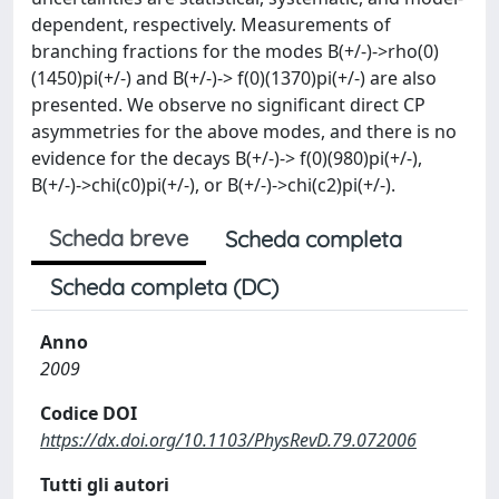
dependent, respectively. Measurements of
branching fractions for the modes B(+/-)->rho(0)
(1450)pi(+/-) and B(+/-)-> f(0)(1370)pi(+/-) are also
presented. We observe no significant direct CP
asymmetries for the above modes, and there is no
evidence for the decays B(+/-)-> f(0)(980)pi(+/-),
B(+/-)->chi(c0)pi(+/-), or B(+/-)->chi(c2)pi(+/-).
Scheda breve
Scheda completa
Scheda completa (DC)
Anno
2009
Codice DOI
https://dx.doi.org/10.1103/PhysRevD.79.072006
Tutti gli autori