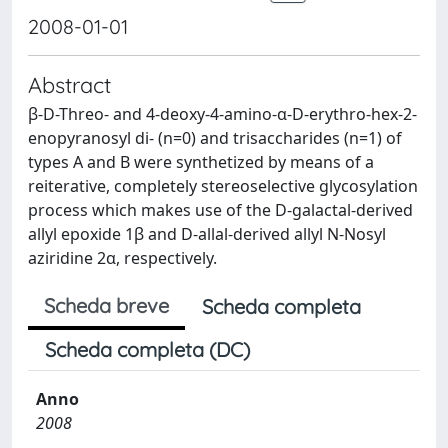
2008-01-01
Abstract
β-D-Threo- and 4-deoxy-4-amino-α-D-erythro-hex-2-
enopyranosyl di- (n=0) and trisaccharides (n=1) of
types A and B were synthetized by means of a
reiterative, completely stereoselective glycosylation
process which makes use of the D-galactal-derived
allyl epoxide 1β and D-allal-derived allyl N-Nosyl
aziridine 2α, respectively.
Scheda breve
Scheda completa
Scheda completa (DC)
Anno
2008