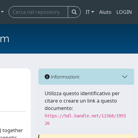
IT
Aiuto
LOGIN
em
Informazioni
Utilizza questo identificativo per
citare o creare un link a questo
documento:
https://hdl.handle.net/11568/1955
26
) together
magnetic