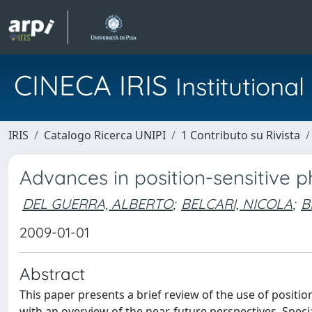
CINECA IRIS
Institution
IRIS
Catalogo Ricerca UNIPI
1 Contributo su Rivista
Advances in position-sensitive 
DEL GUERRA, ALBERTO
;
BELCARI, NICOLA
;
B
2009-01-01
Abstract
This paper presents a brief review of the use of positi
with an overview of the near-future perspectives. Speci