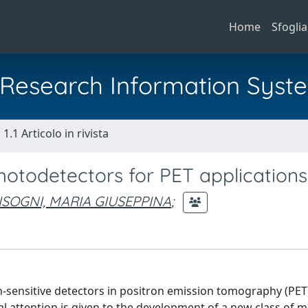
Home
Sfoglia
al Research Information Syst
1.1 Articolo in rivista
photodetectors for PET applications
ISOGNI, MARIA GIUSEPPINA
;
on-sensitive detectors in positron emission tomography (PET
al attention is given to the development of a new class of 