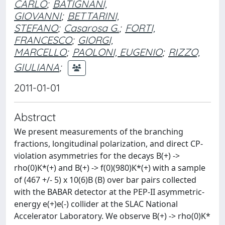
CARLO
;
BATIGNANI,
GIOVANNI
;
BETTARINI,
STEFANO
;
Casarosa G.
;
FORTI,
FRANCESCO
;
GIORGI,
MARCELLO
;
PAOLONI, EUGENIO
;
RIZZO,
GIULIANA
;
2011-01-01
Abstract
We present measurements of the branching
fractions, longitudinal polarization, and direct CP-
violation asymmetries for the decays B(+) ->
rho(0)K*(+) and B(+) -> f(0)(980)K*(+) with a sample
of (467 +/- 5) x 10(6)B (B) over bar pairs collected
with the BABAR detector at the PEP-II asymmetric-
energy e(+)e(-) collider at the SLAC National
Accelerator Laboratory. We observe B(+) -> rho(0)K*