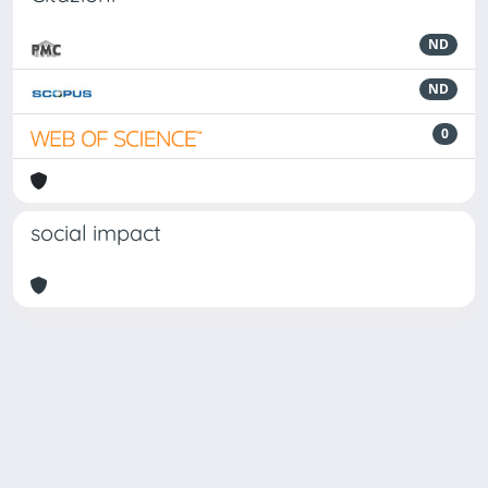
ND
ND
0
social impact
Powered by
IRIS
-
about IRIS
-