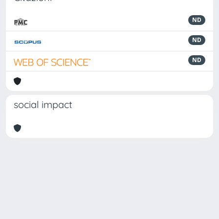
ND
ND
ND
social impact
Powered by
IRIS
-
about IRIS
-