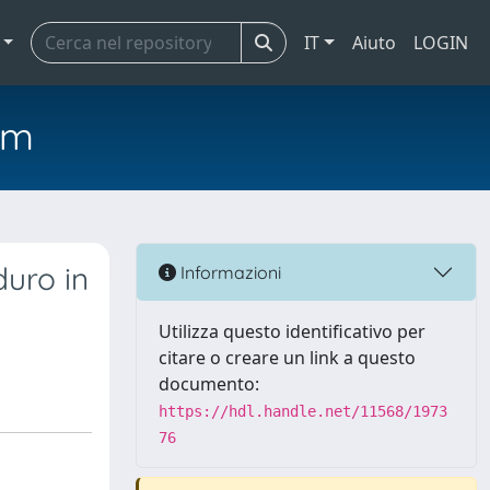
IT
Aiuto
LOGIN
em
duro in
Informazioni
Utilizza questo identificativo per
citare o creare un link a questo
documento:
https://hdl.handle.net/11568/1973
76