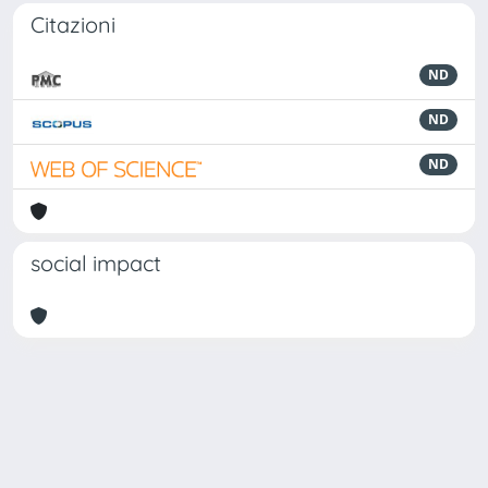
Citazioni
ND
ND
ND
social impact