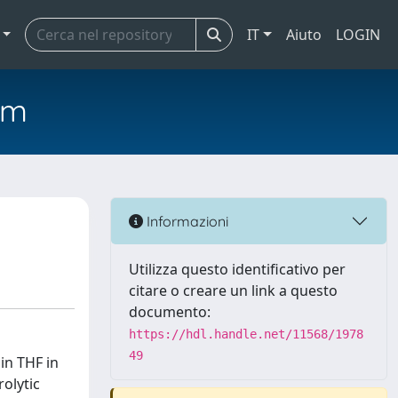
IT
Aiuto
LOGIN
em
Informazioni
Utilizza questo identificativo per
citare o creare un link a questo
documento:
https://hdl.handle.net/11568/1978
49
in THF in
olytic