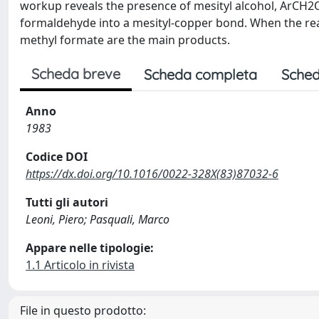
workup reveals the presence of mesityl alcohol, ArCH2OH
formaldehyde into a mesityl-copper bond. When the reac
methyl formate are the main products.
Scheda breve
Scheda completa
Sched
Anno
1983
Codice DOI
https://dx.doi.org/10.1016/0022-328X(83)87032-6
Tutti gli autori
Leoni, Piero; Pasquali, Marco
Appare nelle tipologie:
1.1 Articolo in rivista
File in questo prodotto: