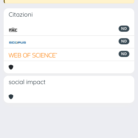
Citazioni
ND
ND
ND
social impact