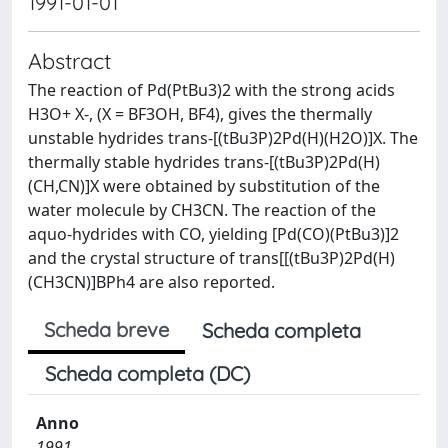
1991-01-01
Abstract
The reaction of Pd(PtBu3)2 with the strong acids
H3O+ X-, (X = BF3OH, BF4), gives the thermally
unstable hydrides trans-[(tBu3P)2Pd(H)(H2O)]X. The
thermally stable hydrides trans-[(tBu3P)2Pd(H)
(CH,CN)]X were obtained by substitution of the
water molecule by CH3CN. The reaction of the
aquo-hydrides with CO, yielding [Pd(CO)(PtBu3)]2
and the crystal structure of trans[[(tBu3P)2Pd(H)
(CH3CN)]BPh4 are also reported.
Scheda breve
Scheda completa
Scheda completa (DC)
Anno
1991