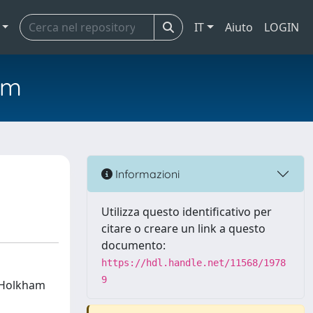
IT
Aiuto
LOGIN
em
Informazioni
Utilizza questo identificativo per
citare o creare un link a questo
documento:
https://hdl.handle.net/11568/1978
9
i Holkham