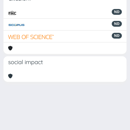
ND
ND
ND
social impact
Powered by
IRIS
-
about IRIS
-