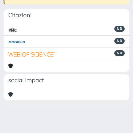
Citazioni
ND
ND
ND
social impact