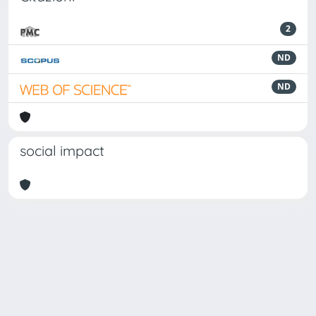
2
ND
ND
social impact
Powered by
IRIS
-
about IRIS
-