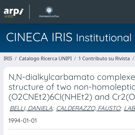
CINECA IRIS
Institution
IRIS
Catalogo Ricerca UNIPI
1 Contributo su Rivista
N,N-dialkylcarbamato complexes
structure of two non-homoleptic
(O2CNEt2)6Cl(NHEt2) and Cr2(O
BELLI, DANIELA
;
CALDERAZZO, FAUSTO
;
LAB
1994-01-01