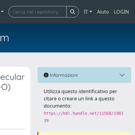
IT
Aiuto
LOGIN
em
lecular
Informazioni
-O)
Utilizza questo identificativo per
citare o creare un link a questo
documento:
https://hdl.handle.net/11568/1983
39