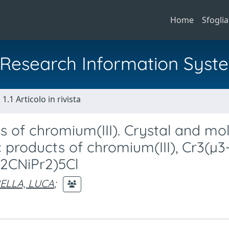
Home
Sfoglia
al Research Information Syst
1.1 Articolo in rivista
 of chromium(III). Crystal and mo
 products of chromium(III), Cr3(µ3
2CNiPr2)5Cl
ELLA, LUCA
;