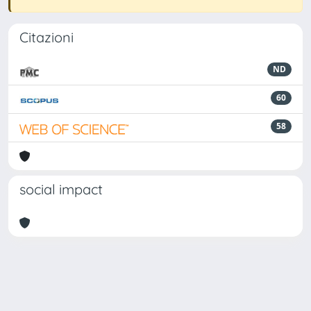
Citazioni
ND
60
58
social impact