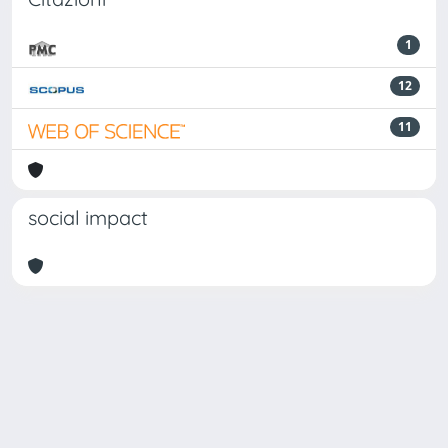
1
12
11
social impact
Powered by
IRIS
-
about IRIS
-