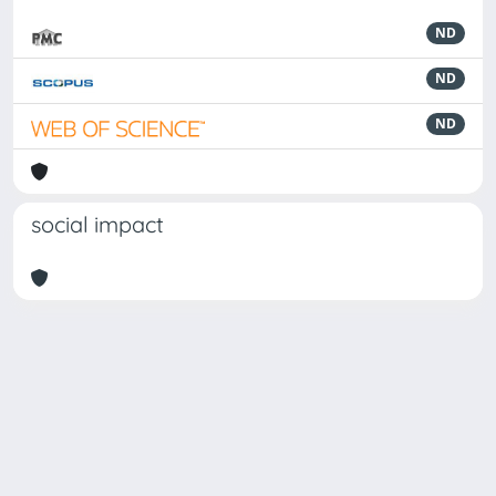
ND
ND
ND
social impact
Powered by
IRIS
-
about IRIS
-
Utilizzo dei cookie
Copyright © 2026