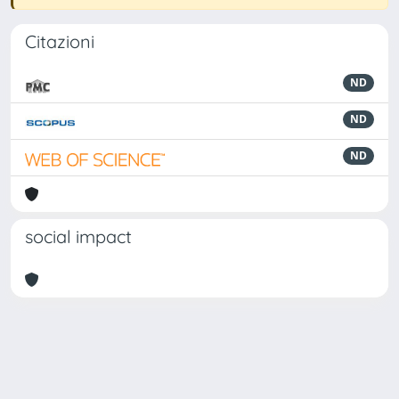
Citazioni
ND
ND
ND
social impact