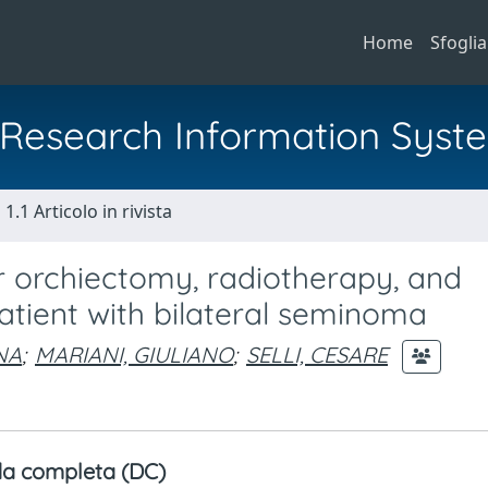
Home
Sfoglia
al Research Information Syst
1.1 Articolo in rivista
r orchiectomy, radiotherapy, and
atient with bilateral seminoma
NA
;
MARIANI, GIULIANO
;
SELLI, CESARE
a completa (DC)