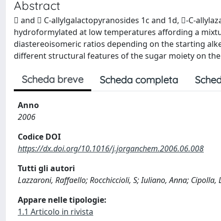
Abstract
 and  C-allylgalactopyranosides 1c and 1d, -C-allyla
hydroformylated at low temperatures affording a mixtu
diastereoisomeric ratios depending on the starting alke
different structural features of the sugar moiety on the
Scheda breve
Scheda completa
Sched
Anno
2006
Codice DOI
https://dx.doi.org/10.1016/j.jorganchem.2006.06.008
Tutti gli autori
Lazzaroni, Raffaello; Rocchiccioli, S; Iuliano, Anna; Cipolla, 
Appare nelle tipologie:
1.1 Articolo in rivista