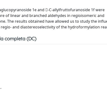
zaglucopyranoside 1e and -C-allylfruttofuranoside 1f were
re of linear and branched aldehydes in regioisomeric and
ne. The results obtained have allowed us to study the influ
 regio- and diastereoselectivity of the hydroformylation rea
a completa (DC)
L.