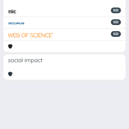
ND
ND
ND
social impact
Powered by
IRIS
-
about IRIS
-
Utilizzo dei cookie
Copyright © 2026