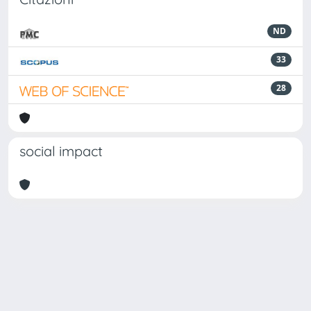
ND
33
28
social impact
Powered by
IRIS
-
about IRIS
-