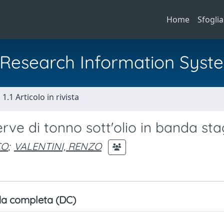
Home
Sfoglia
al Research Information Syst
1.1 Articolo in rivista
rve di tonno sott'olio in banda st
CO
;
VALENTINI, RENZO
a completa (DC)