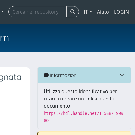
IT
Aiuto
LOGIN
em
agnata
Informazioni
Utilizza questo identificativo per
citare o creare un link a questo
documento:
https://hdl.handle.net/11568/1999
80