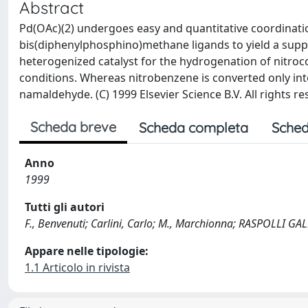
Abstract
Pd(OAc)(2) undergoes easy and quantitative coordinatio
bis(diphenylphosphino)methane ligands to yield a supp
heterogenized catalyst for the hydrogenation of nitr
conditions. Whereas nitrobenzene is converted only into
namaldehyde. (C) 1999 Elsevier Science B.V. All rights re
Scheda breve
Scheda completa
Sched
Anno
1999
Tutti gli autori
F., Benvenuti; Carlini, Carlo; M., Marchionna; RASPOLLI G
Appare nelle tipologie:
1.1 Articolo in rivista