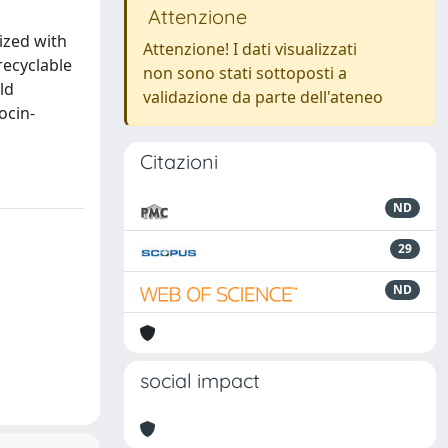
Attenzione
ized with
Attenzione! I dati visualizzati
recyclable
non sono stati sottoposti a
ld
validazione da parte dell'ateneo
ocin-
Citazioni
ND
29
ND
social impact