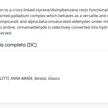
n to a cross-linked styrene/divinylbenzene resin functional
orted palladium complex which behaves as a versatile and 
ocompounds and alpha,beta-unsaturated aldehydes under mi
 aniline, cinnamaldehyde is selectively converted into hydr
served.
a completa (DC)
ALLETTI, ANNA MARIA; Sbrana, Glauco