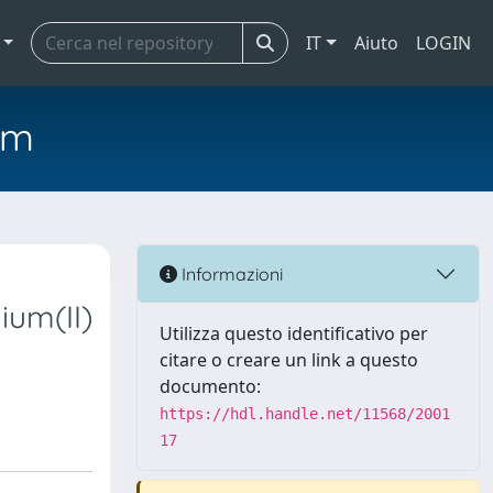
IT
Aiuto
LOGIN
em
Informazioni
um(II)
Utilizza questo identificativo per
citare o creare un link a questo
documento:
https://hdl.handle.net/11568/2001
17