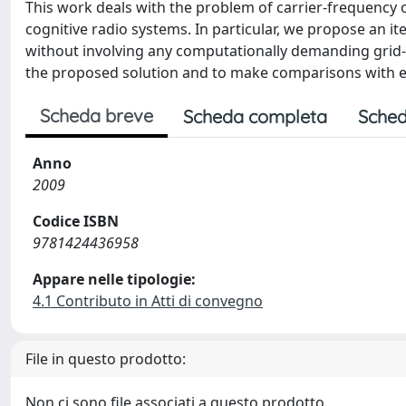
This work deals with the problem of carrier-frequency 
cognitive radio systems. In particular, we propose an i
without involving any computationally demanding grid-
the proposed solution and to make comparisons with ex
Scheda breve
Scheda completa
Sched
Anno
2009
Codice ISBN
9781424436958
Appare nelle tipologie:
4.1 Contributo in Atti di convegno
File in questo prodotto:
Non ci sono file associati a questo prodotto.