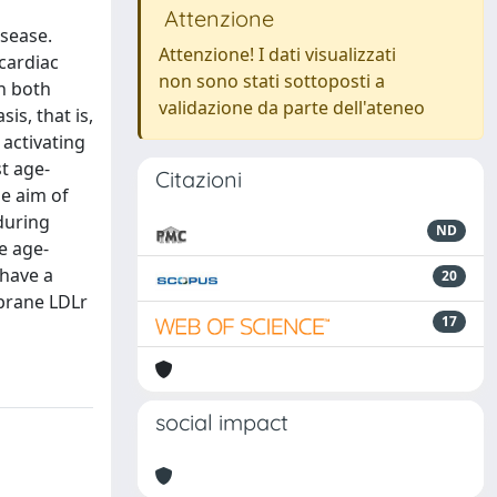
Attenzione
isease.
Attenzione! I dati visualizzati
cardiac
non sono stati sottoposti a
in both
validazione da parte dell'ateneo
is, that is,
activating
t age-
Citazioni
he aim of
during
ND
e age-
 have a
20
brane LDLr
17
social impact