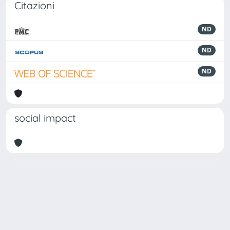
Citazioni
ND
ND
ND
social impact
Powered by
IRIS
-
about IRIS
-