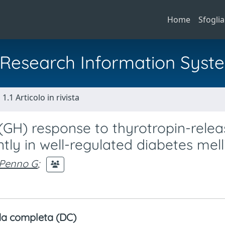
Home
Sfoglia
al Research Information Syst
1.1 Articolo in rivista
GH) response to thyrotropin-relea
y in well-regulated diabetes melli
Penno G
;
a completa (DC)