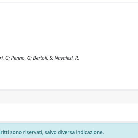
, G; Penno, G; Bertoli, S; Navalesi, R.
ritti sono riservati, salvo diversa indicazione.