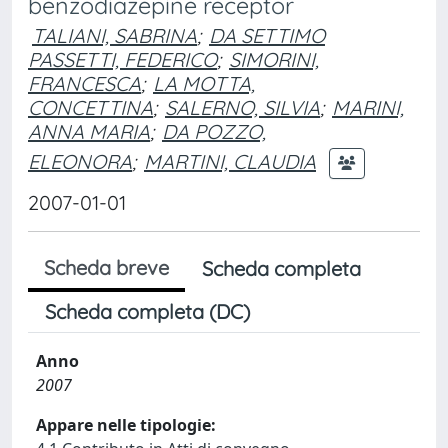
benzodiazepine receptor
TALIANI, SABRINA
;
DA SETTIMO
PASSETTI, FEDERICO
;
SIMORINI,
FRANCESCA
;
LA MOTTA,
CONCETTINA
;
SALERNO, SILVIA
;
MARINI,
ANNA MARIA
;
DA POZZO,
ELEONORA
;
MARTINI, CLAUDIA
2007-01-01
Scheda breve
Scheda completa
Scheda completa (DC)
Anno
2007
Appare nelle tipologie: