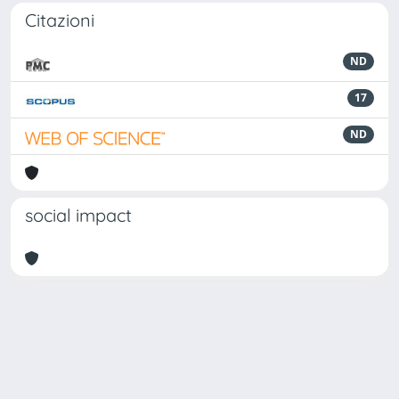
Citazioni
ND
17
ND
social impact