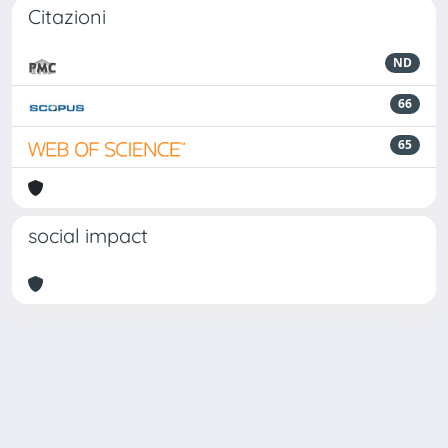
Citazioni
ND
66
65
social impact