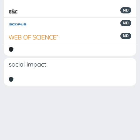
ND
ND
ND
social impact
Powered by
IRIS
-
about IRIS
-
Utilizzo dei cookie
Copyright © 2026