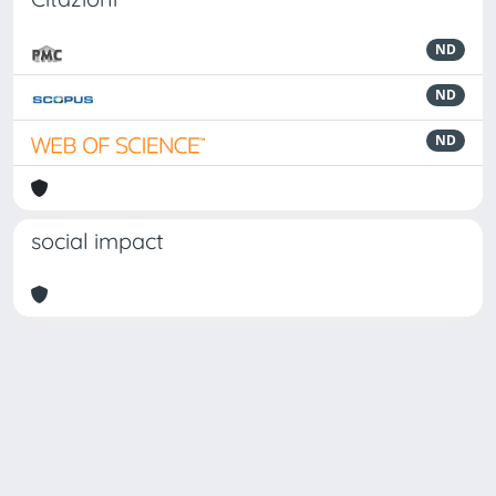
ND
ND
ND
social impact
Powered by
IRIS
-
about IRIS
-