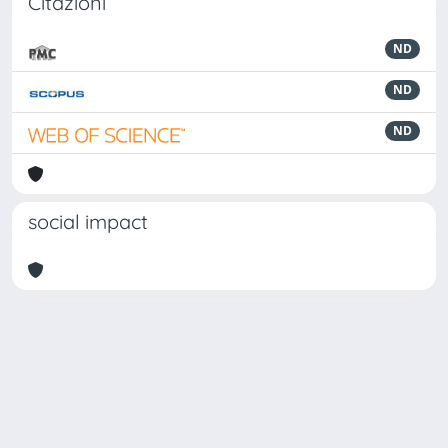
Citazioni
ND
ND
ND
social impact
Powered by
IRIS
-
about IRIS
-