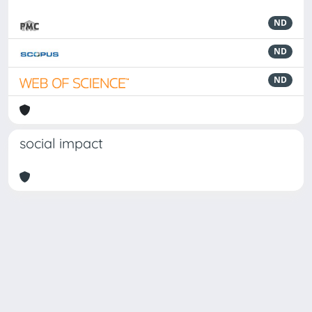
ND
ND
ND
social impact
Powered by
IRIS
-
about IRIS
-
Utilizzo dei cookie
Copyright © 2026