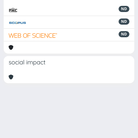
ND
ND
ND
social impact
Powered by
IRIS
-
about IRIS
-
Utilizzo dei cookie
Copyright © 2026