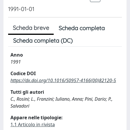
1991-01-01
Scheda breve
Scheda completa
Scheda completa (DC)
Anno
1991
Codice DOI
https://dx.doi.org/10.1016/S0957-4166(00)82120-5
Tutti gli autori
C., Rosini; L., Franzini; Iuliano, Anna; Pini, Dario; P.,
Salvadori
Appare nelle tipologie:
1.1 Articolo in rivista