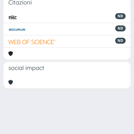
Citazioni
ND
ND
ND
social impact
Powered by
IRIS
-
about IRIS
-