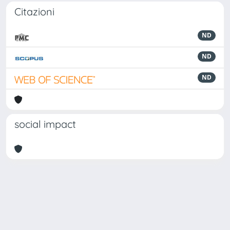
Citazioni
ND
ND
ND
social impact