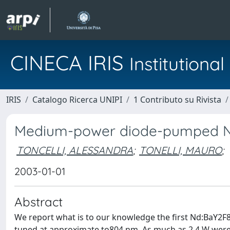
CINECA IRIS
Institution
IRIS
Catalogo Ricerca UNIPI
1 Contributo su Rivista
Medium-power diode-pumped Nd
TONCELLI, ALESSANDRA
;
TONELLI, MAURO
;
2003-01-01
Abstract
We report what is to our knowledge the first Nd:BaY2F8
tuned at approximate to804 nm. As much as 2.4 W were