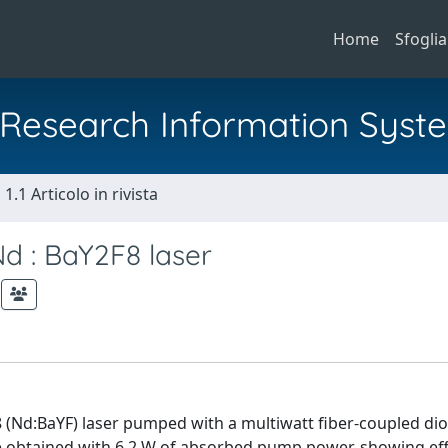
Home
Sfoglia
al Research Information Syst
1.1 Articolo in rivista
 : BaY2F8 laser
 (Nd:BaYF) laser pumped with a multiwatt fiber-coupled di
 obtained with 6.2 W of absorbed pump power, showing eff