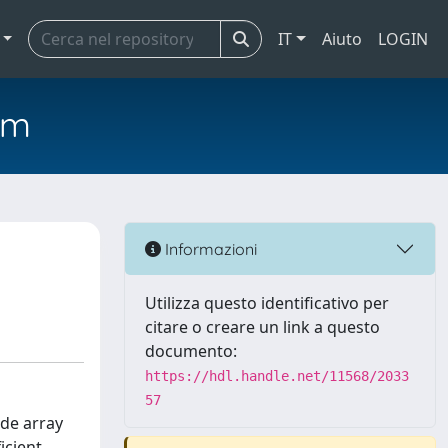
IT
Aiuto
LOGIN
em
Informazioni
Utilizza questo identificativo per
citare o creare un link a questo
documento:
https://hdl.handle.net/11568/2033
57
ode array
icient