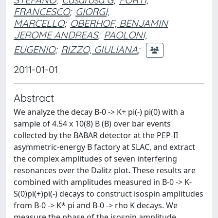
FRANCESCO
;
GIORGI,
MARCELLO
;
OBERHOF, BENJAMIN
JEROME ANDREAS
;
PAOLONI,
EUGENIO
;
RIZZO, GIULIANA
;
2011-01-01
Abstract
We analyze the decay B-0 -> K+ pi(-) pi(0) with a
sample of 4.54 x 10(8) B (B) over bar events
collected by the BABAR detector at the PEP-II
asymmetric-energy B factory at SLAC, and extract
the complex amplitudes of seven interfering
resonances over the Dalitz plot. These results are
combined with amplitudes measured in B-0 -> K-
S(0)pi(+)pi(-) decays to construct isospin amplitudes
from B-0 -> K* pi and B-0 -> rho K decays. We
measure the phase of the isospin amplitude