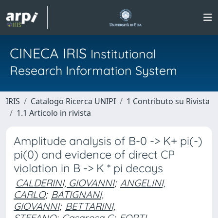
CINECA IRIS
Institutional
Research Information System
IRIS
Catalogo Ricerca UNIPI
1 Contributo su Rivista
1.1 Articolo in rivista
Amplitude analysis of B-0 -> K+ pi(-)
pi(0) and evidence of direct CP
violation in B -> K * pi decays
CALDERINI, GIOVANNI
;
ANGELINI,
CARLO
;
BATIGNANI,
GIOVANNI
;
BETTARINI,
STEFANO
;
Casarosa G
;
FORTI,