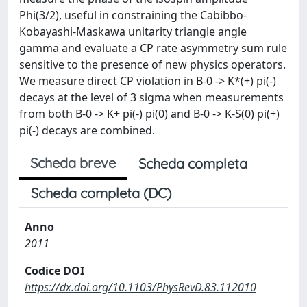
Phi(3/2), useful in constraining the Cabibbo-
Kobayashi-Maskawa unitarity triangle angle
gamma and evaluate a CP rate asymmetry sum rule
sensitive to the presence of new physics operators.
We measure direct CP violation in B-0 -> K*(+) pi(-)
decays at the level of 3 sigma when measurements
from both B-0 -> K+ pi(-) pi(0) and B-0 -> K-S(0) pi(+)
pi(-) decays are combined.
Scheda breve
Scheda completa
Scheda completa (DC)
Anno
2011
Codice DOI
https://dx.doi.org/10.1103/PhysRevD.83.112010