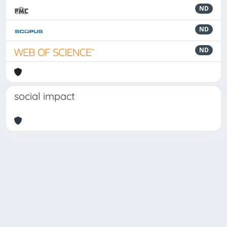
ND
ND
ND
social impact
Powered by
IRIS
-
about IRIS
-
Utilizzo dei cookie
Copyright © 2026