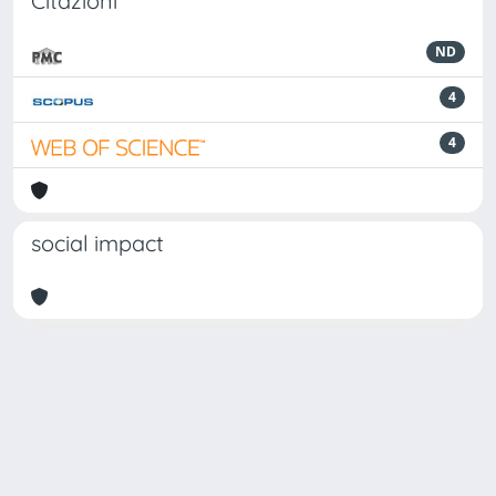
Citazioni
ND
4
4
social impact
Powered by
IRIS
-
about IRIS
-