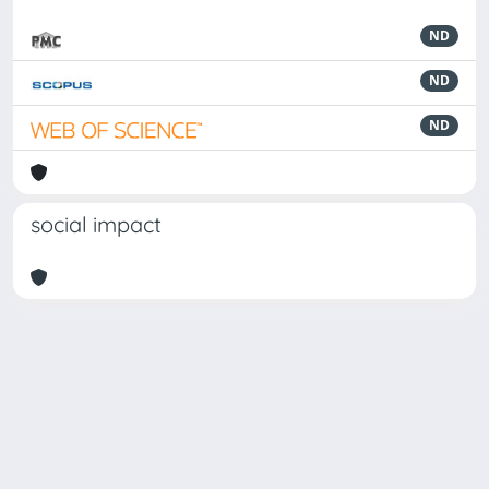
ND
ND
ND
social impact
Powered by
IRIS
-
about IRIS
-
Utilizzo dei cookie
Copyright © 2026