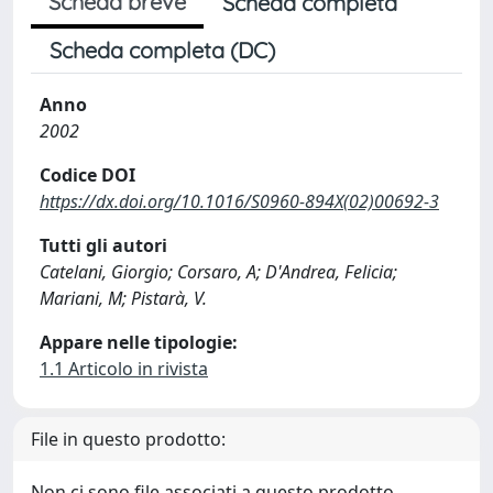
Scheda breve
Scheda completa
Scheda completa (DC)
Anno
2002
Codice DOI
https://dx.doi.org/10.1016/S0960-894X(02)00692-3
Tutti gli autori
Catelani, Giorgio; Corsaro, A; D'Andrea, Felicia;
Mariani, M; Pistarà, V.
Appare nelle tipologie:
1.1 Articolo in rivista
File in questo prodotto:
Non ci sono file associati a questo prodotto.